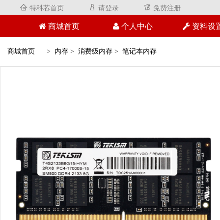
特科芯首页
请登录
免费注册



商城首页
个人中心
资料设
商城首页
内存
消费级内存
笔记本内存